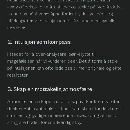
Rubin understreker at kreativitet springer ut fra en
«
way of being»
, en måte å leve og tenke på. Ved å aktivt
trene oss på å være åpne for inntrykk, nye idéer og
tilfeldigheter, øker vi sjansen for å skape meningsfulle
arbeider.
2. Intuisjon som kompass
I stedet for å over-analysere, bør vi lytte til
magefølelsen når vi vurderer idéer. Det å tørre å stole
på intuisjonen kan ofte lede oss til mer originale og ekte
resultater.
3. Skap en mottakelig atmosfære
Atmosfæren vi skaper rundt oss, påvirker kreativiteten
direkte. Rubin anbefaler rutiner som stille stunder, turer i
naturen og ryddige, inspirerende arbeidsomgivelser for
å frigjøre hodet for unødvendig støy.